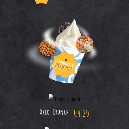
€
4,20
Oreo-Crunch