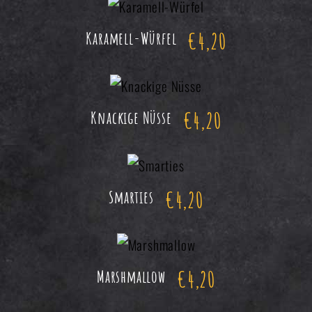
€
4,20
Karamell-Würfel
€
4,20
Knackige Nüsse
€
4,20
Smarties
€
4,20
Marshmallow