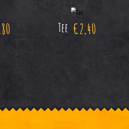
,80
€
2,40
Tee