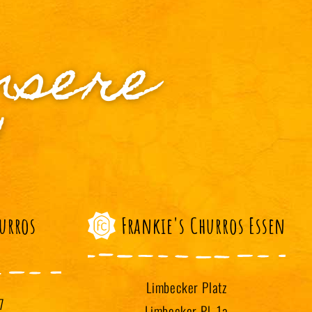
nsere
!
hurros
Frankie's Churros Essen
Limbecker Platz
7
Limbecker Pl. 1a