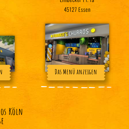
45127 Essen
en
Das Menü anzeigen
ros Köln
se