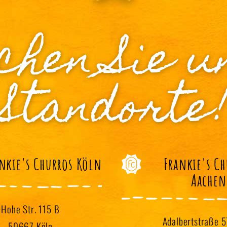
chen Sie u
Standorte
nkie's Churros Köln
Frankie's C
Aachen
Hohe Str. 115 B
Adalbertstraße 5
50667 Köln