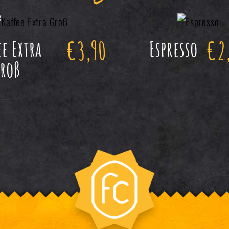
€
3,90
€
2
ee Extra
Espresso
roß