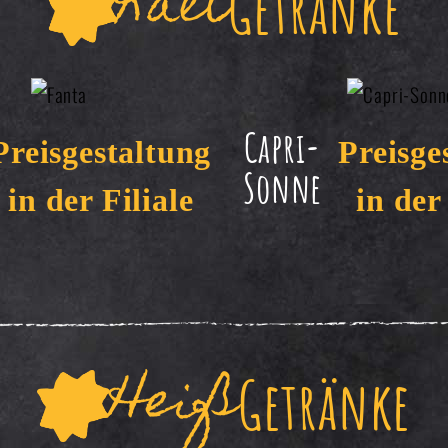
Kalt
Getränke
Capri-
Preisgestaltung
Preisge
Sonne
in der Filiale
in der
Heiß
Getränke