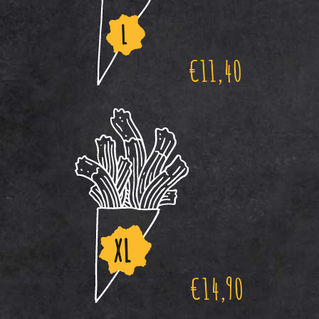
€
11,40
€
14,90