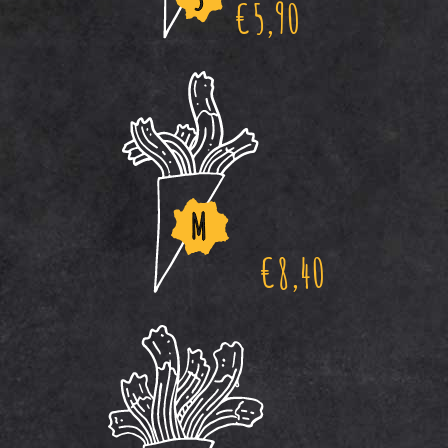
€
5,90
€
8,40