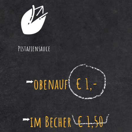
Pistaziensauce
obenauf
€ 1,-
im Becher
€ 1,50