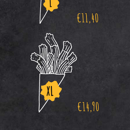
€
11,40
€
14,90