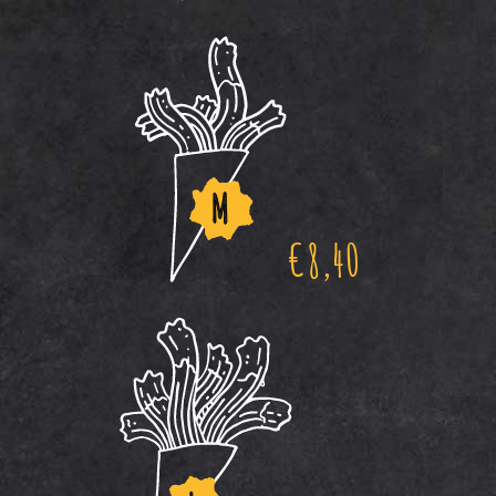
€
8,40