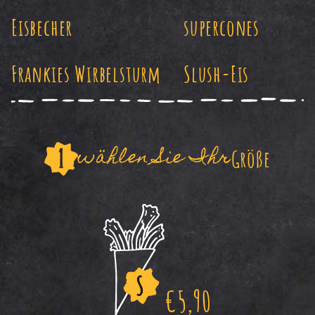
Eisbecher
supercones
Frankies Wirbelsturm
Slush-Eis
wählen Sie Ihr
Größe
€
5,90