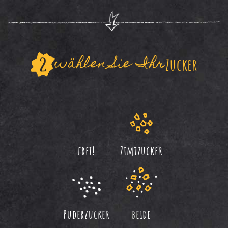
wählen Sie Ihr
Zucker
frei!
Zimtzucker
Puderzucker
beide